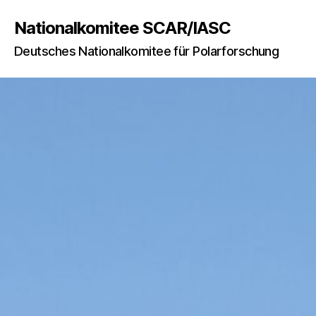
Nationalkomitee SCAR/IASC
Deutsches Nationalkomitee für Polarforschung