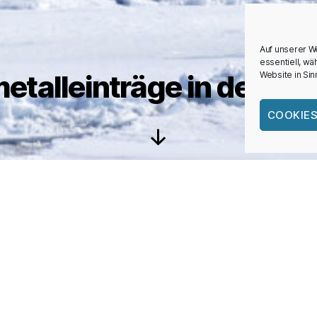
Auf unserer W
essentiell, w
etalleinträge in den S
Website in Si
COOKIES
Nach
unten
scrollen
breitung durch regional
 geologischen Vergangen