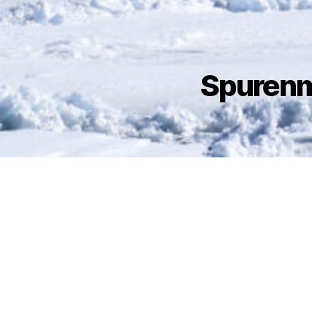
Spurenm
… und deren Ver
heute und in der