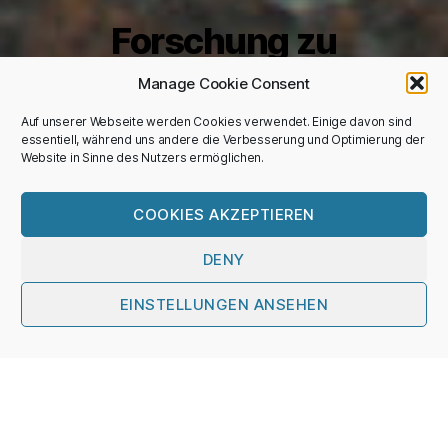
Forschung zu
Veränderungen polarer
Manage Cookie Consent
Landeismassen und
Auf unserer Webseite werden Cookies verwendet. Einige davon sind
essentiell, während uns andere die Verbesserung und Optimierung der
Gletschern mittels
Website in Sinne des Nutzers ermöglichen.
Fernerkundung,
COOKIES AKZEPTIEREN
Feldmessungen und
DENY
Modellierung
EINSTELLUNGEN ANSEHEN
Nach
unten
scrollen
Institut für Geographie,