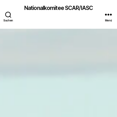
Nationalkomitee SCAR/IASC
Suchen
Menü