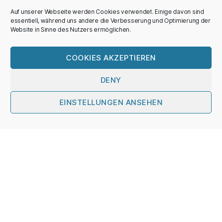
Auf unserer Webseite werden Cookies verwendet. Einige davon sind
essentiell, während uns andere die Verbesserung und Optimierung der
Website in Sinne des Nutzers ermöglichen.
COOKIES AKZEPTIEREN
Polare Terrestrische
DENY
Umweltsysteme
EINSTELLUNGEN ANSEHEN
Nach
unten
scrollen
Alfred-Wegener-Institut,
Helmholtz-Zentrum für
Polar- und